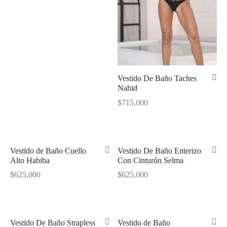
tops
erous
izos
avagance
s
ciones Anteriores
Vestido De Baño Taches
rdinas
Nahid
$
715,000
lones
s
Vestido de Baño Cuello
Vestido De Baño Enterizo
Alto Habiba
Con Cinturón Selma
$
625,000
$
625,000
dos
idos De Baño
Vestido De Baño Strapless
Vestido de Baño