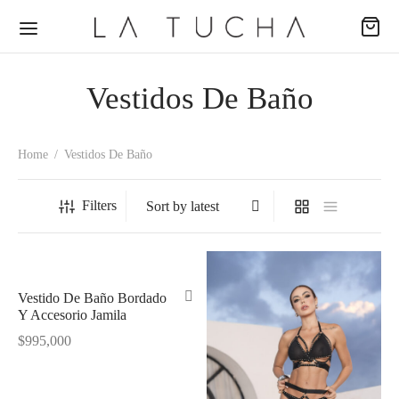
Vestidos De Baño
Home
/
Vestidos De Baño
Back
Back
Back
Filters
ODUCTOS
ECCIONES
EAS
udas
passion
al
Vestido De Baño Bordado
Y Accesorio Jamila
s
ence
no
$
995,000
uetas
ing Dreams
e