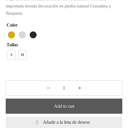
tops
erous
importada dorada decoración en piedra natural Cornalina y
Turquesa.
izos
avagance
Color
s
ciones Anteriores
Tallas
rdinas
S
M
lones
s
dos
Add to cart
idos De Baño
Añadir a la lista de deseos