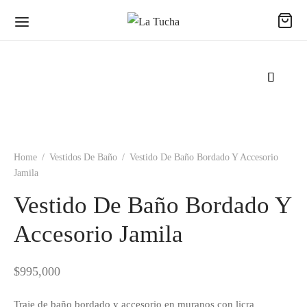
Back
Back
Back
Home
/
Vestidos De Baño
/
Vestido De Baño Bordado Y Accesorio
Jamila
ODUCTOS
ECCIONES
EAS
Vestido De Baño Bordado Y
udas
passion
al
Accesorio Jamila
s
ence
no
$
995,000
uetas
ing Dreams
e
Traje de baño bordado y accesorio en muranos con licra