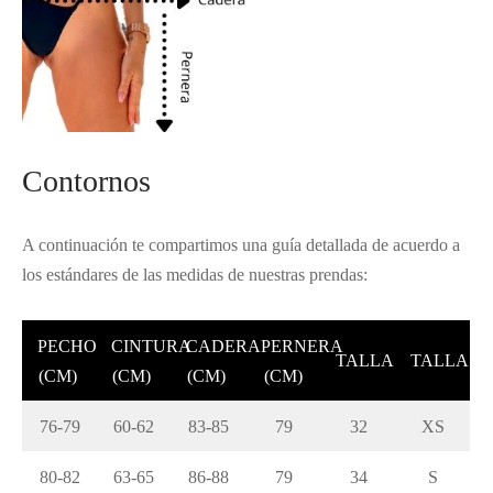
Contornos
A continuación te compartimos una guía detallada de acuerdo a
los estándares de las medidas de nuestras prendas:
PECHO
CINTURA
CADERA
PERNERA
TALLA
TALLA
(CM)
(CM)
(CM)
(CM)
76-79
60-62
83-85
79
32
XS
80-82
63-65
86-88
79
34
S