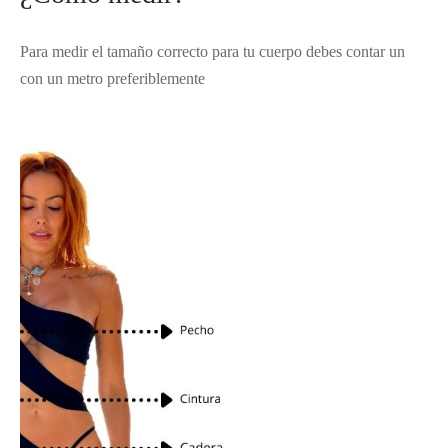
tops
erous
Para medir el tamaño correcto para tu cuerpo debes contar un
izos
avagance
con un metro preferiblemente
s
ciones Anteriores
rdinas
lones
s
dos
idos De Baño