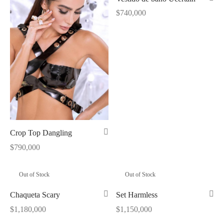
tops
erous
$
740,000
izos
avagance
s
ciones Anteriores
rdinas
lones
s
Crop Top Dangling
$
790,000
Out of Stock
Out of Stock
dos
Chaqueta Scary
Set Harmless
idos De Baño
$
1,180,000
$
1,150,000