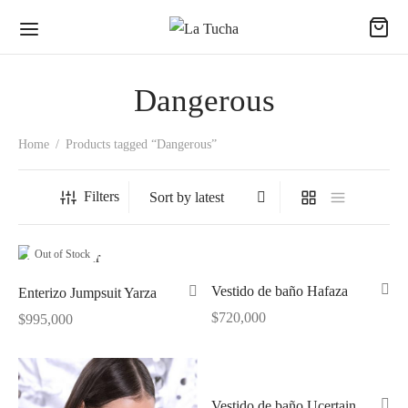
Dangerous
Home
/
Products tagged “Dangerous”
Back
Back
Back
Filters
ODUCTOS
ECCIONES
EAS
Out of Stock
udas
passion
al
Vestido de baño Hafaza
Enterizo Jumpsuit Yarza
$
720,000
$
995,000
s
ence
no
uetas
ing Dreams
e
Vestido de baño Ucertain