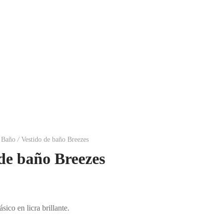
e Baño
/
Vestido de baño Breezes
de baño Breezes
sico en licra brillante.