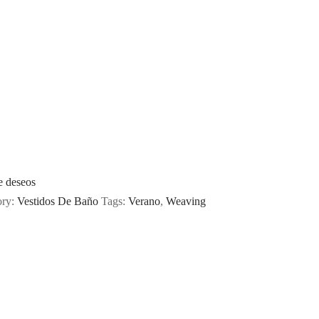
de deseos
ory:
Vestidos De Baño
Tags:
Verano
,
Weaving