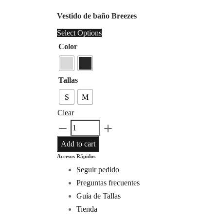
Vestido de baño Breezes
Select Options
Color
Tallas
S
M
Clear
Vestido
de
Add to cart
baño
Accesos Rápidos
Breezes
Seguir pedido
quantity
Preguntas frecuentes
Guía de Tallas
Tienda