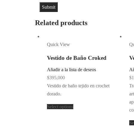
Related products
Quick View
Qu
Vestido de Baño Croked
V
Añadir a la lista de deseos
Añ
$
395,000
$
1
Vestido de baño tejido en crochet
Tr
dorado.
ar
ap
Select options
co
Se