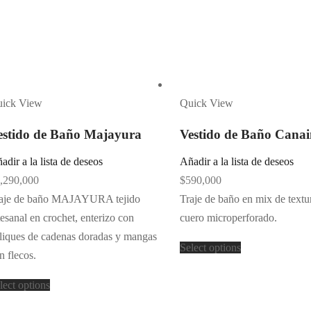
ick View
Quick View
estido de Baño Majayura
Vestido de Baño Cana
adir a la lista de deseos
Añadir a la lista de deseos
,290,000
$
590,000
aje de baño MAJAYURA tejido
Traje de baño en mix de textu
tesanal en crochet, enterizo con
cuero microperforado.
liques de cadenas doradas y mangas
Select options
n flecos.
lect options