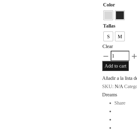
Color
Tallas
S
M
Clear
Vestido
de
Add to cart
baño
Añadir a la lista 
Breezes
SKU:
N/A
Categ
quantity
Dreams
Share