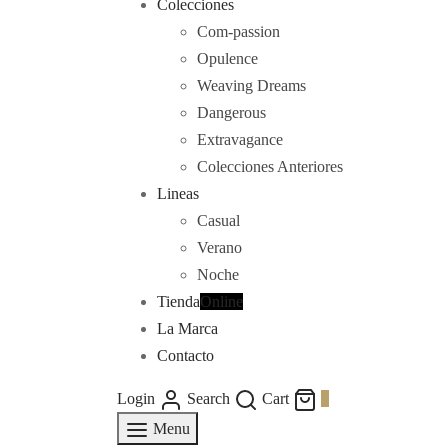
Colecciones
Com-passion
Opulence
Weaving Dreams
Dangerous
Extravagance
Colecciones Anteriores
Lineas
Casual
Verano
Noche
Tienda
Online
La Marca
Contacto
Login
Search
Cart
0
Menu