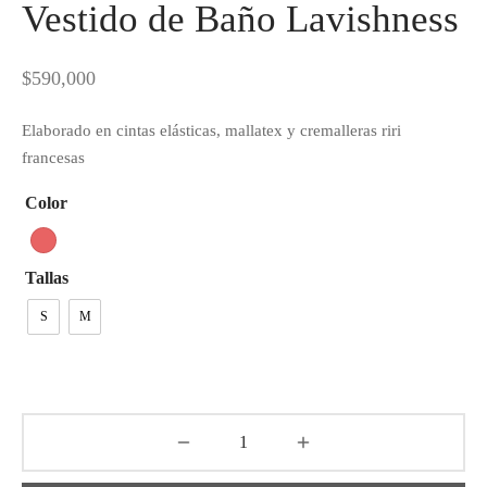
Vestido de Baño Lavishness
tops
erous
izos
avagance
$
590,000
s
ciones Anteriores
Elaborado en cintas elásticas, mallatex y cremalleras riri
francesas
rdinas
Color
lones
Tallas
s
S
M
dos
idos De Baño