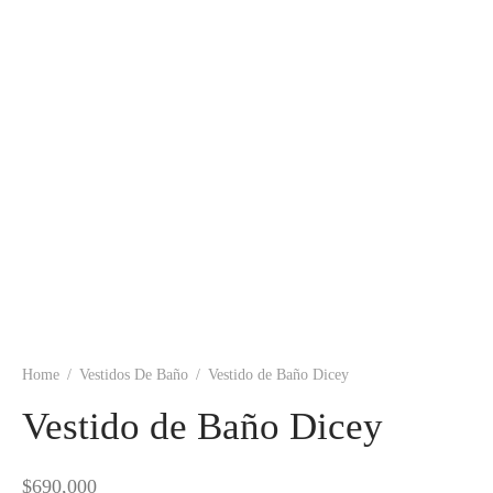
tops
erous
izos
avagance
s
ciones Anteriores
rdinas
lones
s
Home
/
Vestidos De Baño
/
Vestido de Baño Dicey
dos
Vestido de Baño Dicey
idos De Baño
$
690,000