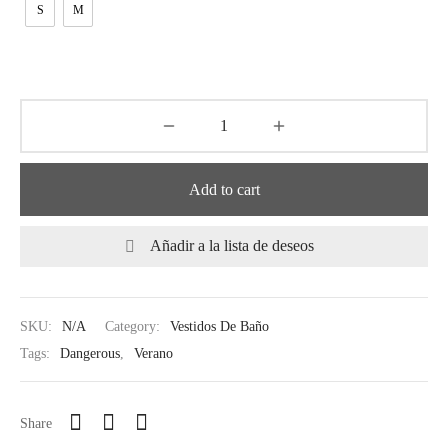
S
M
tops
erous
izos
avagance
s
ciones Anteriores
rdinas
Add to cart
lones
Añadir a la lista de deseos
s
SKU:
N/A
Category:
Vestidos De Baño
Tags:
Dangerous
,
Verano
dos
idos De Baño
Share