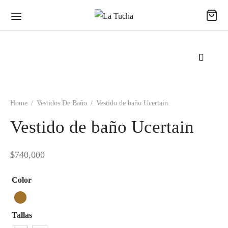
Home
/
Vestidos De Baño
/
Vestido de baño Ucertain
Back
Back
Back
Vestido de baño Ucertain
ODUCTOS
ECCIONES
EAS
$
740,000
udas
passion
al
Color
s
ence
no
uetas
ing Dreams
e
Tallas