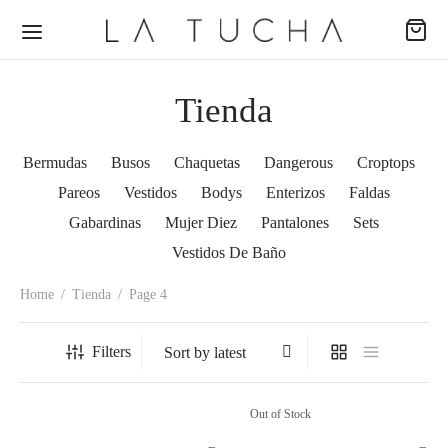
Tienda
Bermudas
Busos
Chaquetas
Dangerous
Croptops
Pareos
Vestidos
Bodys
Enterizos
Faldas
Back
Back
Back
Gabardinas
Mujer Diez
Pantalones
Sets
Vestidos De Baño
ODUCTOS
ECCIONES
EAS
Home
/
Tienda
/
Page 4
udas
passion
al
Filters
s
ence
no
uetas
ing Dreams
e
Out of Stock