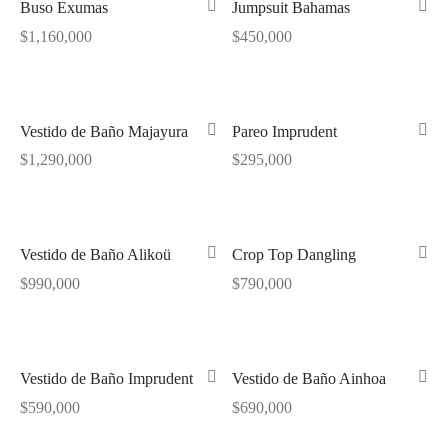
Buso Exumas
Jumpsuit Bahamas
tops
erous
$
1,160,000
$
450,000
izos
avagance
s
ciones Anteriores
Vestido de Baño Majayura
Pareo Imprudent
$
1,290,000
$
295,000
rdinas
lones
Vestido de Baño Alikoü
Crop Top Dangling
s
$
990,000
$
790,000
dos
Vestido de Baño Imprudent
Vestido de Baño Ainhoa
$
590,000
$
690,000
idos De Baño