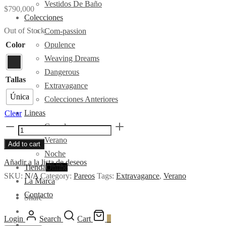
Vestidos De Baño
$
790,000
Colecciones
Out of Stock
Com-passion
Color
Opulence
Weaving Dreams
Dangerous
Tallas
Extravagance
Única
Colecciones Anteriores
Lineas
Clear
Casual
Pareo
Verano
Wild
Add to cart
Noche
quantity
Añadir a la lista de deseos
Tienda
Online
SKU:
N/A
Category:
Pareos
Tags:
Extravagance
,
Verano
La Marca
Contacto
Share
Login
Search
Cart
0