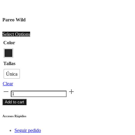
Pareo Wild
Select Options
Color
Tallas
Única
Clear
Pareo
Wild
Add to cart
quantity
Accesos Rápidos
Seguir pedido