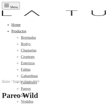
Menu
Home
Productos
Bermudas
Bodys
Chaquetas
Croptops
Enterizos
Faldas
Gabardinas
Home
/
Pareos
/
Pareo Wild
Pantalones
Pareos
Pareo Wild
Sets
Vestidos