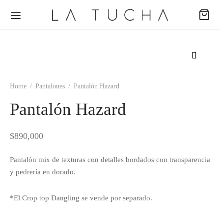
Home
/
Pantalones
/
Pantalón Hazard
Back
Back
Back
Pantalón Hazard
ODUCTOS
ECCIONES
EAS
$
890,000
udas
passion
al
Pantalón mix de texturas con detalles bordados con transparencia
y pedrería en dorado.
s
ence
no
*El Crop top Dangling se vende por separado.
uetas
ing Dreams
e