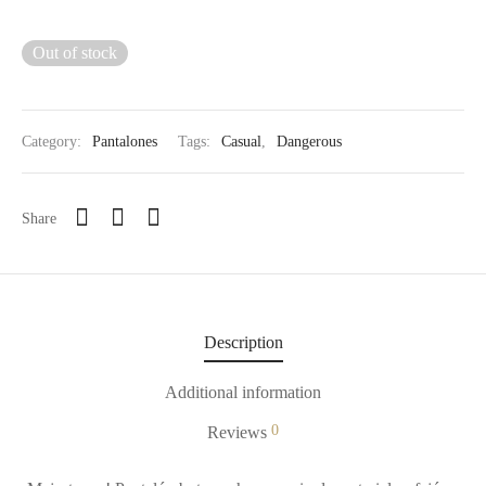
tops
erous
Out of stock
izos
avagance
s
ciones Anteriores
Category:
Pantalones
Tags:
Casual
,
Dangerous
rdinas
Share
lones
s
Description
dos
Additional information
0
Reviews
idos De Baño