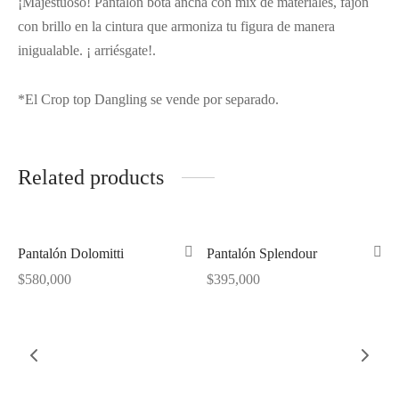
¡Majestuoso! Pantalón bota ancha con mix de materiales, fajón
con brillo en la cintura que armoniza tu figura de manera
inigualable. ¡ arriésgate!.
*El Crop top Dangling se vende por separado.
Related products
Out of Stock
Pantalón Dolomitti
Pantalón Splendour
$
580,000
$
395,000