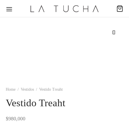
Back
Back
Back
ODUCTOS
ECCIONES
EAS
Home
/
Vestidos
/
Vestido Treaht
udas
passion
al
Vestido Treaht
s
ence
no
$
980,000
uetas
ing Dreams
e