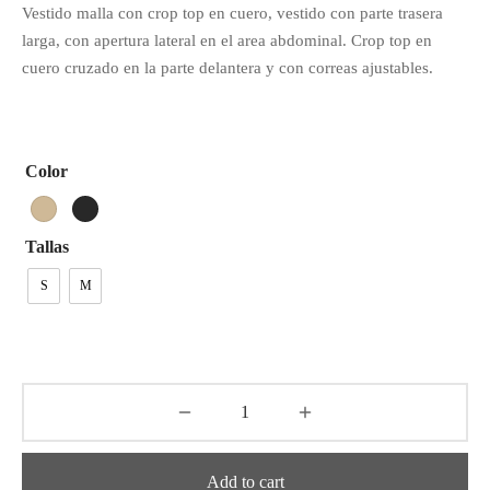
Vestido malla con crop top en cuero, vestido con parte trasera
tops
erous
larga, con apertura lateral en el area abdominal. Crop top en
cuero cruzado en la parte delantera y con correas ajustables.
izos
avagance
s
ciones Anteriores
Color
rdinas
lones
Tallas
s
S
M
dos
idos De Baño
Add to cart