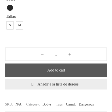
tops
erous
izos
avagance
Tallas
S
M
s
ciones Anteriores
rdinas
lones
s
Add to cart
Añadir a la lista de deseos
dos
idos De Baño
SKU:
N/A
Category:
Bodys
Tags:
Casual
,
Dangerous