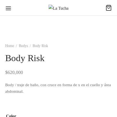
Home
/
Bodys
/
Body Risk
Back
Back
Back
Body Risk
ODUCTOS
ECCIONES
EAS
$
620,000
udas
passion
al
Body / traje de baño, con cruce en forma de x en el cuello y área
abdominal.
s
ence
no
uetas
ing Dreams
e
Color