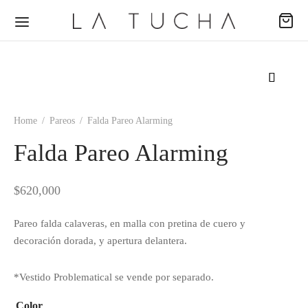
Home
/
Pareos
/
Falda Pareo Alarming
Back
Back
Back
Falda Pareo Alarming
ODUCTOS
ECCIONES
EAS
$
620,000
udas
passion
al
Pareo falda calaveras, en malla con pretina de cuero y
decoración dorada, y apertura delantera.
s
ence
no
*Vestido Problematical se vende por separado.
uetas
ing Dreams
e
Color