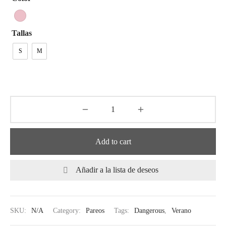
tops
erous
izos
avagance
Tallas
S
M
s
ciones Anteriores
rdinas
lones
s
Add to cart
Añadir a la lista de deseos
dos
idos De Baño
SKU:
N/A
Category:
Pareos
Tags:
Dangerous
,
Verano