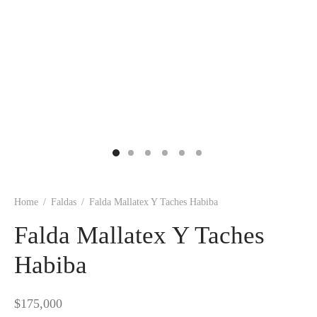
tops
erous
izos
avagance
s
ciones Anteriores
rdinas
lones
s
Home
/
Faldas
/
Falda Mallatex Y Taches Habiba
Falda Mallatex Y Taches
dos
Habiba
idos De Baño
$
175,000