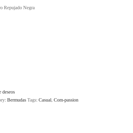
o Repujado Negra
de deseos
ory:
Bermudas
Tags:
Casual
,
Com-passion