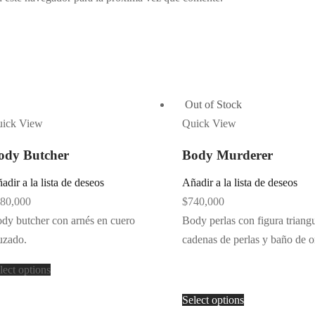
Out of Stock
ick View
Quick View
ody Butcher
Body Murderer
adir a la lista de deseos
Añadir a la lista de deseos
80,000
$
740,000
dy butcher con arnés en cuero
Body perlas con figura triang
uzado.
cadenas de perlas y baño de o
lect options
Select options