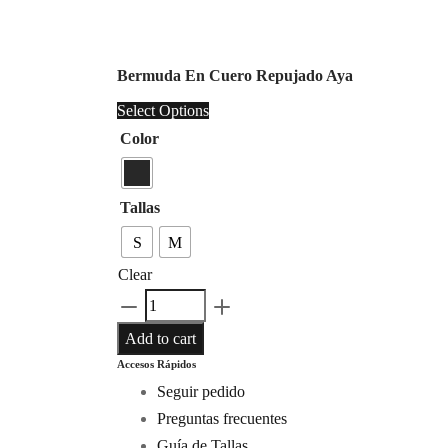
Bermuda En Cuero Repujado Aya
Select Options
Color
Tallas
S
M
Clear
Bermuda
En
Add to cart
Cuero
Accesos Rápidos
Repujado
Seguir pedido
Aya
Preguntas frecuentes
quantity
Guía de Tallas