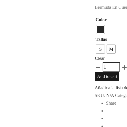
Bermuda En Cuer
Color
Tallas
S
M
Clear
Bermuda
En
Add to cart
Cuero
Añadir a la lista 
Repujado
SKU:
N/A
Categ
Aya
Share
quantity