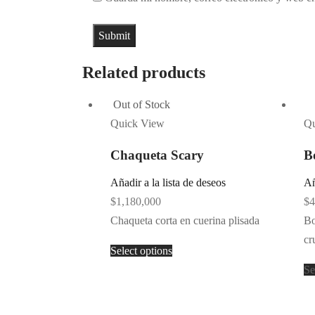
Related products
Out of Stock
Quick View
Qu
Chaqueta Scary
B
Añadir a la lista de deseos
Añ
$
1,180,000
$
4
Chaqueta corta en cuerina plisada
Bo
cr
Select options
Se