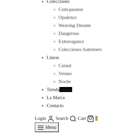
Colecciones
Com-passion
Opulence
Weaving Dreams
Dangerous
Extravagance
Colecciones Anteriores
Lineas
Casual
Verano
Noche
Tienda
Online
La Marca
Contacto
Login
Search
Cart
0
Menu