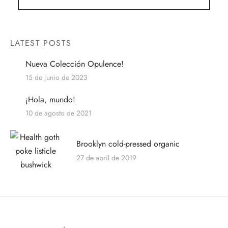
tops
erous
izos
avagance
LATEST POSTS
as
cciones Anteriores
Nueva Colección Opulence!
15 de junio de 2023
rdinas
¡Hola, mundo!
alones
10 de agosto de 2021
os
Brooklyn cold-pressed organic
27 de abril de 2019
dos
idos De Baño