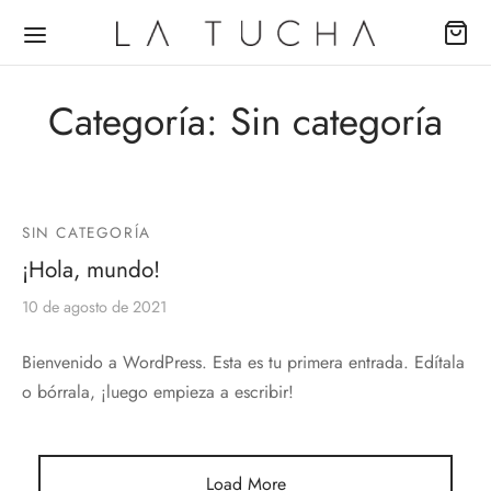
Categoría:
Sin categoría
Back
Back
Back
SIN CATEGORÍA
¡Hola, mundo!
DUCTOS
ECCIONES
EAS
10 de agosto de 2021
udas
passion
al
Bienvenido a WordPress. Esta es tu primera entrada. Edítala
o bórrala, ¡luego empieza a escribir!
s
ence
no
uetas
ing Dreams
he
Load More