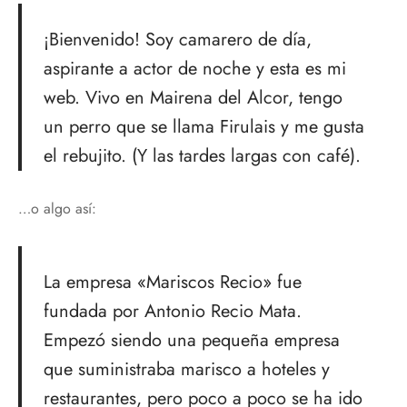
tops
erous
¡Bienvenido! Soy camarero de día,
izos
avagance
aspirante a actor de noche y esta es mi
web. Vivo en Mairena del Alcor, tengo
as
cciones Anteriores
un perro que se llama Firulais y me gusta
rdinas
el rebujito. (Y las tardes largas con café).
alones
…o algo así:
os
La empresa «Mariscos Recio» fue
fundada por Antonio Recio Mata.
dos
Empezó siendo una pequeña empresa
que suministraba marisco a hoteles y
idos De Baño
restaurantes, pero poco a poco se ha ido