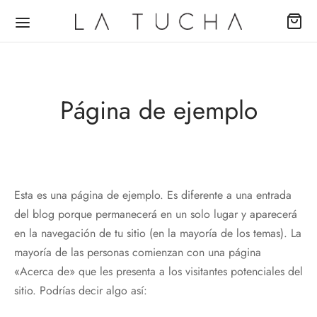
Página de ejemplo
Back
Back
Back
DUCTOS
ECCIONES
EAS
Esta es una página de ejemplo. Es diferente a una entrada
del blog porque permanecerá en un solo lugar y aparecerá
udas
passion
al
en la navegación de tu sitio (en la mayoría de los temas). La
mayoría de las personas comienzan con una página
s
ence
no
«Acerca de» que les presenta a los visitantes potenciales del
sitio. Podrías decir algo así:
uetas
ing Dreams
he